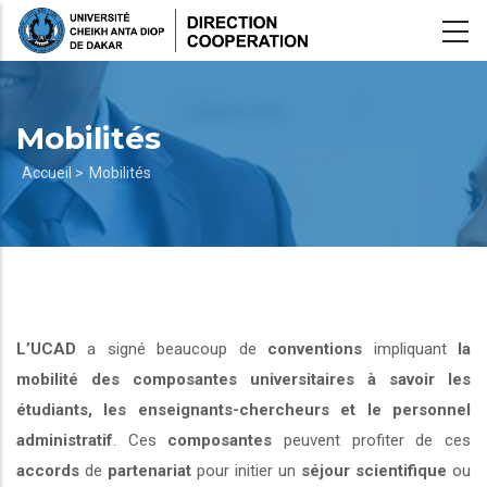
Aller
au
contenu
principal
Mobilités
Fil
Accueil >
Mobilités
d'Ariane
L’UCAD
a signé beaucoup de
conventions
impliquant
la
mobilité des composantes universitaires à savoir les
étudiants, les enseignants-chercheurs et le personnel
administratif
. Ces
composantes
peuvent profiter de ces
accords
de
partenariat
pour initier un
séjour scientifique
ou