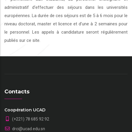
administratif d’effectuer des séjours dans les universités
européennes. La durée de ces séjours est de 5 à 6 mois pour le
niveau doctorat, master et licence et d’une à 2 semaines pour
le personnel. Les appels à candidature seront régulièrement
publiés sur ce site.
Contacts
Coopération UCAD
(+221) 78 685 92 92
drci@ucad.edu.sn