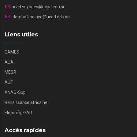
ucad.voyages@ucad.edu.sn
demba2.ndiaye@ucad.edu.sn
Liens utiles
CAMES
AUA
MESR
AUF
ANAQ-Sup
Renaissance africaine
Elearning/FAD
Accés rapides