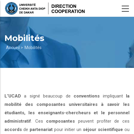
Aller
au
contenu
principal
Mobilités
Fil
Accueil >
Mobilités
d'Ariane
L’UCAD
a signé beaucoup de
conventions
impliquant
la
mobilité des composantes universitaires à savoir les
étudiants, les enseignants-chercheurs et le personnel
administratif
. Ces
composantes
peuvent profiter de ces
accords
de
partenariat
pour initier un
séjour scientifique
ou