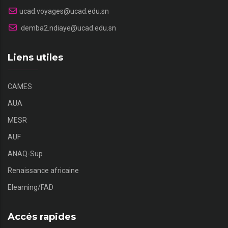
ucad.voyages@ucad.edu.sn
demba2.ndiaye@ucad.edu.sn
Liens utiles
CAMES
AUA
MESR
AUF
ANAQ-Sup
Renaissance africaine
Elearning/FAD
Accés rapides