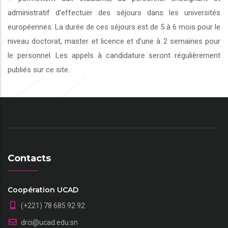
administratif d’effectuer des séjours dans les universités
européennes. La durée de ces séjours est de 5 à 6 mois pour le
niveau doctorat, master et licence et d’une à 2 semaines pour
le personnel. Les appels à candidature seront régulièrement
publiés sur ce site.
Contacts
Coopération UCAD
(+221) 78 685 92 92
drci@ucad.edu.sn