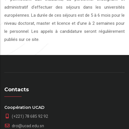
administratif d’effectuer des séjours dans les universités
européennes. La durée de ces séjours est de 5 à 6 mois pour le
niveau doctorat, master et licence et d’une à 2 semaines pour
le personnel. Les appels à candidature seront régulièrement
publiés sur ce site.
Contacts
Coopération UCAD
(+221) 78 685 92 92
drci@ucad.edu.sn