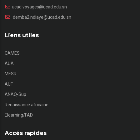
ucad.voyages@ucad.edu.sn
demba2.ndiaye@ucad.edu.sn
Liens utiles
CAMES
AUA
MESR
AUF
ANAQ-Sup
Renaissance africaine
Elearning/FAD
Accés rapides