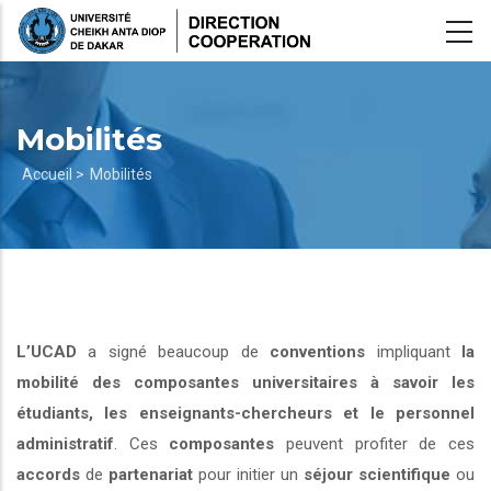
Aller
au
contenu
principal
Mobilités
Fil
Accueil >
Mobilités
d'Ariane
L’UCAD
a signé beaucoup de
conventions
impliquant
la
mobilité des composantes universitaires à savoir les
étudiants, les enseignants-chercheurs et le personnel
administratif
. Ces
composantes
peuvent profiter de ces
accords
de
partenariat
pour initier un
séjour scientifique
ou