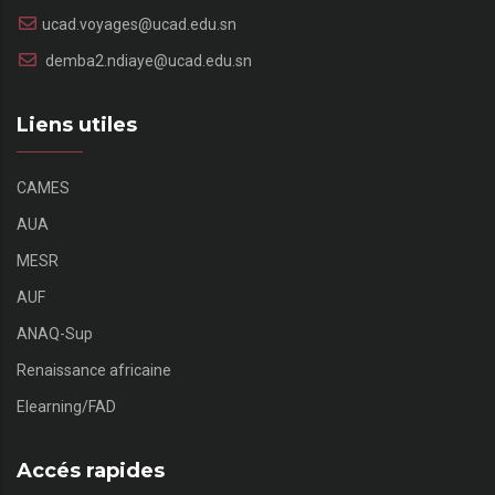
ucad.voyages@ucad.edu.sn
demba2.ndiaye@ucad.edu.sn
Liens utiles
CAMES
AUA
MESR
AUF
ANAQ-Sup
Renaissance africaine
Elearning/FAD
Accés rapides