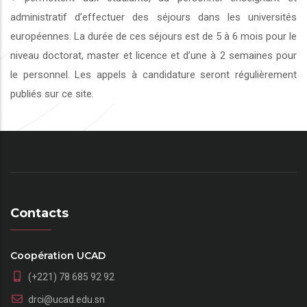
administratif d’effectuer des séjours dans les universités
européennes. La durée de ces séjours est de 5 à 6 mois pour le
niveau doctorat, master et licence et d’une à 2 semaines pour
le personnel. Les appels à candidature seront régulièrement
publiés sur ce site.
Contacts
Coopération UCAD
(+221) 78 685 92 92
drci@ucad.edu.sn