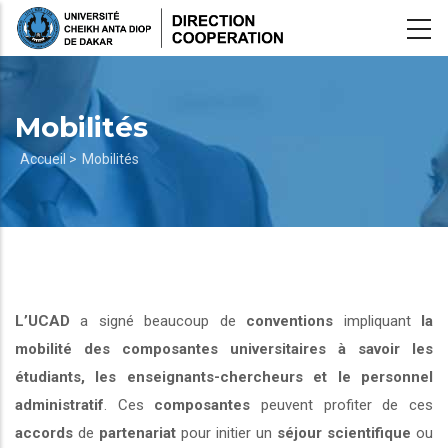
Aller
au
contenu
principal
Mobilités
Fil
Accueil >
Mobilités
d'Ariane
L’UCAD
a signé beaucoup de
conventions
impliquant
la
mobilité des composantes universitaires à savoir les
étudiants, les enseignants-chercheurs et le personnel
administratif
. Ces
composantes
peuvent profiter de ces
accords
de
partenariat
pour initier un
séjour scientifique
ou