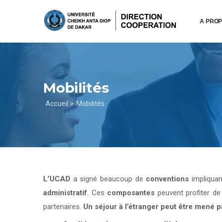
Aller
au
A PRO
contenu
principal
Mobilités
Fil
Accueil >
Mobilités
d'Ariane
L’UCAD
a signé beaucoup de
conventions
impliqua
administratif
. Ces
composantes
peuvent profiter d
partenaires.
Un séjour à l’étranger peut être mené 