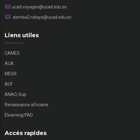
ucad.voyages@ucad.edu.sn
demba2.ndiaye@ucad.edu.sn
Liens utiles
CAMES
AUA
MESR
AUF
ANAQ-Sup
Renaissance africaine
Elearning/FAD
Accés rapides