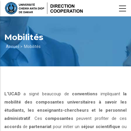
Aller
au
contenu
principal
Mobilités
Fil
Accueil >
Mobilités
d'Ariane
L’UCAD
a signé beaucoup de
conventions
impliquant
la
mobilité des composantes universitaires à savoir les
étudiants, les enseignants-chercheurs et le personnel
administratif
. Ces
composantes
peuvent profiter de ces
accords
de
partenariat
pour initier un
séjour scientifique
ou