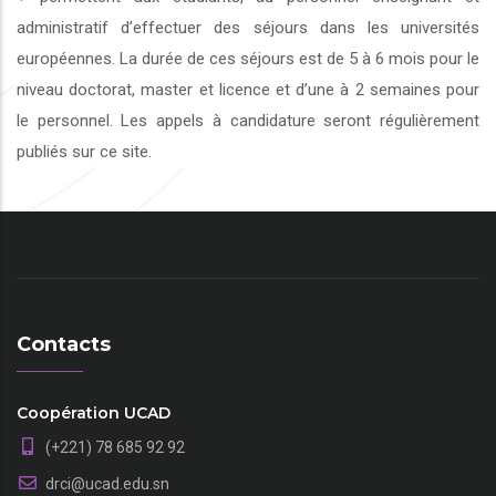
administratif d’effectuer des séjours dans les universités
européennes. La durée de ces séjours est de 5 à 6 mois pour le
niveau doctorat, master et licence et d’une à 2 semaines pour
le personnel. Les appels à candidature seront régulièrement
publiés sur ce site.
Contacts
Coopération UCAD
(+221) 78 685 92 92
drci@ucad.edu.sn