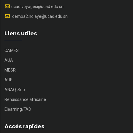
ucad.voyages@ucad.edu.sn
demba2.ndiaye@ucad.edu.sn
Liens utiles
CAMES
AUA
MESR
AUF
ANAQ-Sup
Renaissance africaine
Elearning/FAD
Accés rapides