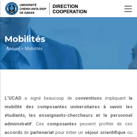
Aller
au
contenu
principal
Mobilités
Fil
Accueil >
Mobilités
d'Ariane
L’UCAD
a signé beaucoup de
conventions
impliquant
la
mobilité des composantes universitaires à savoir les
étudiants, les enseignants-chercheurs et le personnel
administratif
. Ces
composantes
peuvent profiter de ces
accords
de
partenariat
pour initier un
séjour scientifique
ou