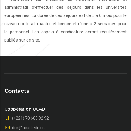
administratif d’effectuer des séjours dans les universités
européennes. La durée de ces séjours est de 5 à 6 mois pour le
niveau doctorat, master et licence et d’une à 2 semaines pour
le personnel. Les appels à candidature seront régulièrement
publiés sur ce site.
Contacts
Coopération UCAD
(+221) 78 685 92 92
drci@ucad.edu.sn