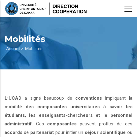
Aller
au
contenu
principal
Mobilités
Fil
Accueil >
Mobilités
d'Ariane
L’UCAD
a signé beaucoup de
conventions
impliquant
la
mobilité des composantes universitaires à savoir les
étudiants, les enseignants-chercheurs et le personnel
administratif
. Ces
composantes
peuvent profiter de ces
accords
de
partenariat
pour initier un
séjour scientifique
ou