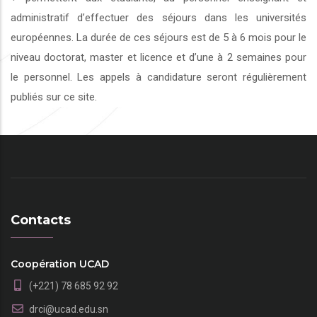
administratif d’effectuer des séjours dans les universités
européennes. La durée de ces séjours est de 5 à 6 mois pour le
niveau doctorat, master et licence et d’une à 2 semaines pour
le personnel. Les appels à candidature seront régulièrement
publiés sur ce site.
Contacts
Coopération UCAD
(+221) 78 685 92 92
drci@ucad.edu.sn