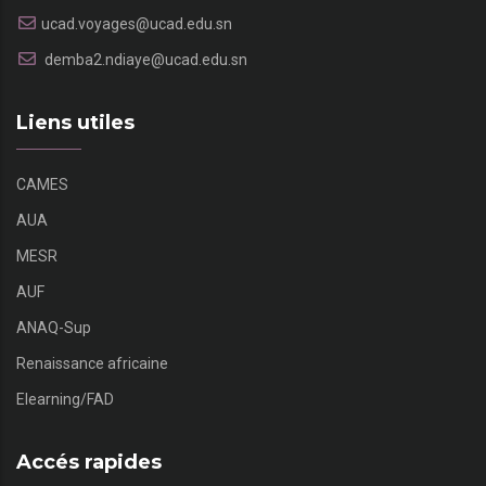
ucad.voyages@ucad.edu.sn
demba2.ndiaye@ucad.edu.sn
Liens utiles
CAMES
AUA
MESR
AUF
ANAQ-Sup
Renaissance africaine
Elearning/FAD
Accés rapides