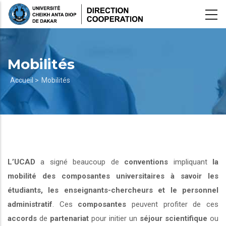
Aller
au
contenu
principal
Mobilités
Fil
Accueil >
Mobilités
d'Ariane
L’UCAD
a signé beaucoup de
conventions
impliquant
la
mobilité des composantes universitaires à savoir les
étudiants, les enseignants-chercheurs et le personnel
administratif
. Ces
composantes
peuvent profiter de ces
accords
de
partenariat
pour initier un
séjour scientifique
ou