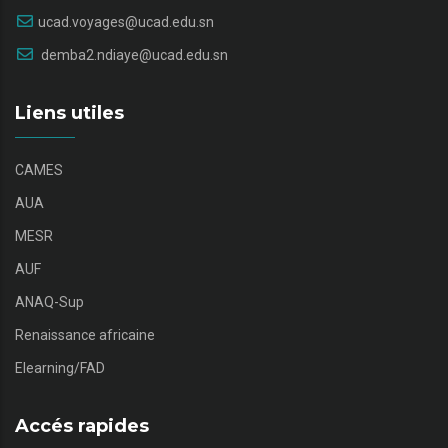
ucad.voyages@ucad.edu.sn
demba2.ndiaye@ucad.edu.sn
Liens utiles
CAMES
AUA
MESR
AUF
ANAQ-Sup
Renaissance africaine
Elearning/FAD
Accés rapides