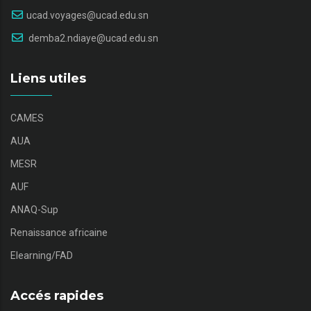
ucad.voyages@ucad.edu.sn
demba2.ndiaye@ucad.edu.sn
Liens utiles
CAMES
AUA
MESR
AUF
ANAQ-Sup
Renaissance africaine
Elearning/FAD
Accés rapides