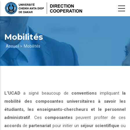
Aller
au
contenu
principal
Mobilités
Fil
Accueil >
Mobilités
d'Ariane
L’UCAD
a signé beaucoup de
conventions
impliquant
la
mobilité des composantes universitaires à savoir les
étudiants, les enseignants-chercheurs et le personnel
administratif
. Ces
composantes
peuvent profiter de ces
accords
de
partenariat
pour initier un
séjour scientifique
ou