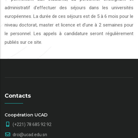
administratif d’effectuer des séjours dans les universités
européennes. La durée de ces séjours est de 5 à 6 mois pour le
niveau doctorat, master et licence et d’une à 2 semaines pour
le personnel. Les appels à candidature seront régulièrement
publiés sur ce site.
Contacts
Coopération UCAD
(+221) 78 685 92 92
drci@ucad.edu.sn