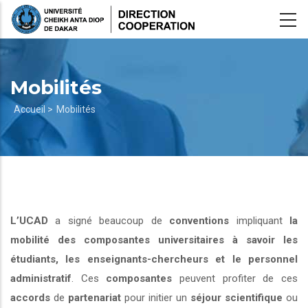
Aller
au
contenu
principal
Mobilités
Fil
Accueil >
Mobilités
d'Ariane
L’UCAD
a signé beaucoup de
conventions
impliquant
la
mobilité des composantes universitaires à savoir les
étudiants, les enseignants-chercheurs et le personnel
administratif
. Ces
composantes
peuvent profiter de ces
accords
de
partenariat
pour initier un
séjour scientifique
ou