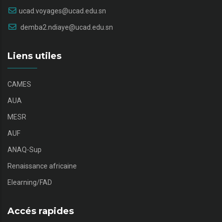
ucad.voyages@ucad.edu.sn
demba2.ndiaye@ucad.edu.sn
Liens utiles
CAMES
AUA
MESR
AUF
ANAQ-Sup
Renaissance africaine
Elearning/FAD
Accés rapides