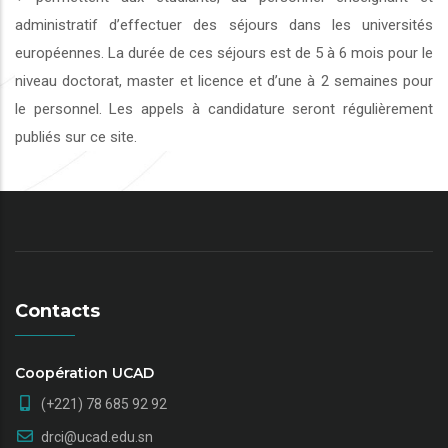
administratif d’effectuer des séjours dans les universités
européennes. La durée de ces séjours est de 5 à 6 mois pour le
niveau doctorat, master et licence et d’une à 2 semaines pour
le personnel. Les appels à candidature seront régulièrement
publiés sur ce site.
Contacts
Coopération UCAD
(+221) 78 685 92 92
drci@ucad.edu.sn