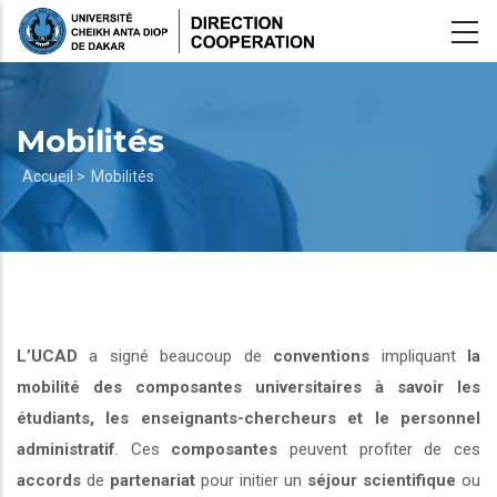
Aller
au
contenu
principal
Mobilités
Fil
Accueil >
Mobilités
d'Ariane
L’UCAD
a signé beaucoup de
conventions
impliquant
la
mobilité des composantes universitaires à savoir les
étudiants, les enseignants-chercheurs et le personnel
administratif
. Ces
composantes
peuvent profiter de ces
accords
de
partenariat
pour initier un
séjour scientifique
ou