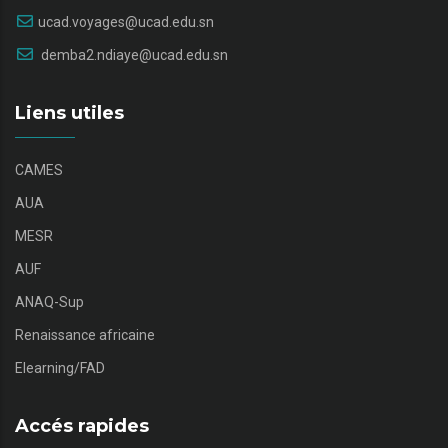
ucad.voyages@ucad.edu.sn
demba2.ndiaye@ucad.edu.sn
Liens utiles
CAMES
AUA
MESR
AUF
ANAQ-Sup
Renaissance africaine
Elearning/FAD
Accés rapides