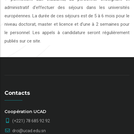
administratif d’effectuer des séjours dans les universités
européennes. La durée de ces séjours est de 5 à 6 mois pour le
niveau doctorat, master et licence et d’une à 2 semaines pour
le personnel. Les appels à candidature seront régulièrement
publiés sur ce site.
Contacts
Coopération UCAD
(+221) 78 685 92 92
drci@ucad.edu.sn