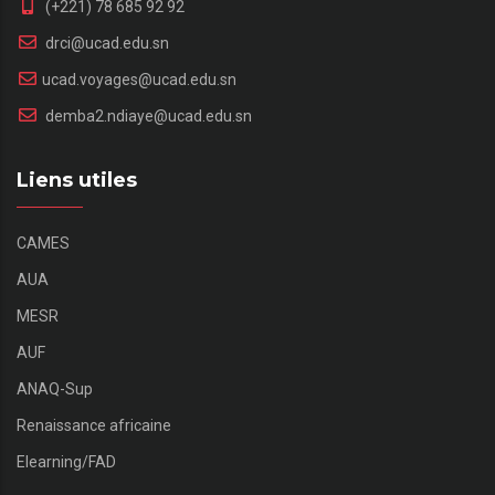
(+221) 78 685 92 92
drci@ucad.edu.sn
ucad.voyages@ucad.edu.sn
demba2.ndiaye@ucad.edu.sn
Liens utiles
CAMES
AUA
MESR
AUF
ANAQ-Sup
Renaissance africaine
Elearning/FAD